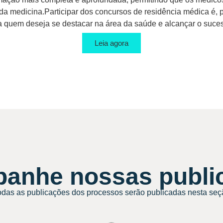
nça da incrível interface dos melhores casinos online em Po
da medicina.Participar dos concursos de residência médica é, 
eúdo relevante num formato fácil de navegar. Assim como pode
a quem deseja se destacar na área da saúde e alcançar o suces
ades e experiências de utilizadores em
https://casino-portugal.pt/
e descubra um jogo inovador com rodadas rápidas e prêmios de
 das apostas com o
betify casino
e descubra uma seleção comple
r
e experimente rodadas rápidas com multiplicadores e bônus e
ems fortune 2
, slot da Jili lançado em 2023. Gráficos coloridos, 
rtudo
, vídeo slot com temática oriental, layout 3×3 e cinco pay
w Zealanders trust
Spinbit NZ
for fair gaming with certified RN
Leia agora
navegação rápida por diferentes anúncios e recursos, tornando-
você pode jogar online e testar sua sorte a qualquer momento.
xclusivas. No betify casino, você aproveita uma plataforma co
ger, cada rodada pode trazer prêmios inesperados e muita divers
átis e jackpot progressivo garantem diversão intensa. O modo 
ild, respins e multiplicadores aleatórios. O destaque é o prêmi
is de saúde e potenciais residentes. Fazer parte da comunida
dedicado e saques rápidos.
treinar antes de apostar de verdade.
aposta, equilibrando simplicidade e grandes oportunidades.
mbiente dinâmico, onde informações atualizadas e precisas são
uta das emoções dos melhores casinos online, a nossa plata
ocionante, independentemente de estar à procura de novos c
oportunidades de crescimento profissional.
anhe nossas publi
odas as publicações dos processos serão publicadas nesta seç