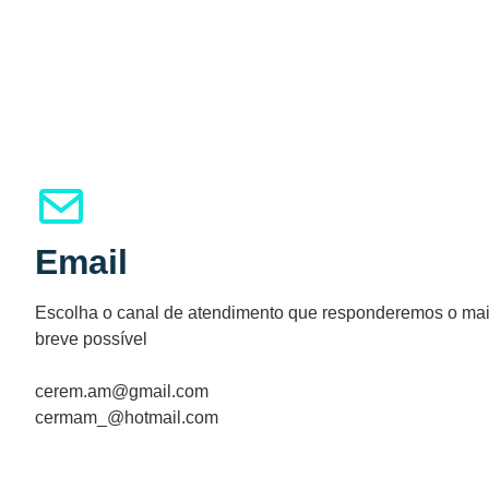
Email
Escolha o canal de atendimento que responderemos o ma
breve possível
cerem.am@gmail.com
cermam_@hotmail.com
Entre na disputa para quebrar o porquinho premiado
Rabbit Road leva a emoção dos crash games a um
em Piggy Tap, o jogo multiplayer mais divertido do
novo nível com sua jogabilidade vibrante e