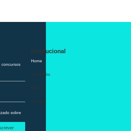
Institucional
Home
 concursos
Sobre nós
Editais
Contato
izado sobre
screver