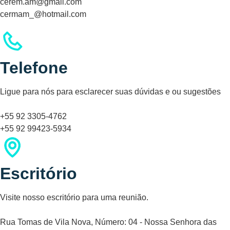
cerem.am@gmail.com
cermam_@hotmail.com
Entre na disputa para quebrar o porquinho premiado em
Rabbit Road leva a emoção dos crash games a um novo
Piggy Tap, o jogo multiplayer mais divertido do momento.
nível com sua jogabilidade vibrante e ambientação feita
Com bônus incríveis e rodadas de sorte, jogue agora
especialmente para o público brasileiro. Você pode
Telefone
mesmo acessando
https://piggytap.com.br/
e desafie seus
experimentar toda essa aventura acessando
amigos.
https://rabbitroad.com.br/
, onde os multiplicadores te
esperam a cada corrida.
Ligue para nós para esclarecer suas dúvidas e ou sugestões
+55 92 3305-4762
+55 92 99423-5934
Escritório
Visite nosso escritório para uma reunião.
Rua Tomas de Vila Nova, Número: 04 - Nossa Senhora das