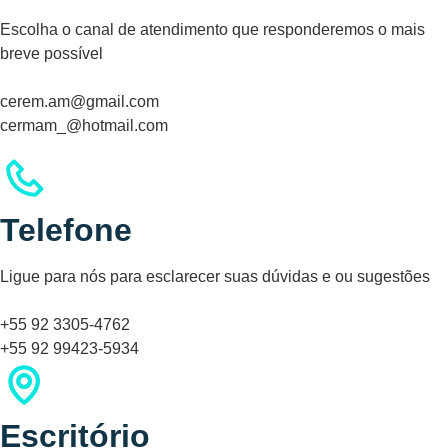
Escolha o canal de atendimento que responderemos o mais
breve possível
cerem.am@gmail.com
cermam_@hotmail.com
Entre na disputa para quebrar o porquinho premiado em
Rabbit Road leva a emoção dos crash games a um novo
Piggy Tap, o jogo multiplayer mais divertido do momento.
nível com sua jogabilidade vibrante e ambientação feita
Com bônus incríveis e rodadas de sorte, jogue agora
especialmente para o público brasileiro. Você pode
Telefone
mesmo acessando
https://piggytap.com.br/
e desafie seus
experimentar toda essa aventura acessando
amigos.
https://rabbitroad.com.br/
, onde os multiplicadores te
esperam a cada corrida.
Ligue para nós para esclarecer suas dúvidas e ou sugestões
+55 92 3305-4762
+55 92 99423-5934
Escritório